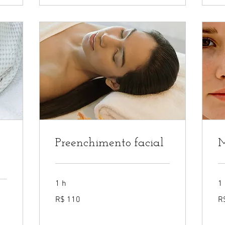
Preenchimento facial
M
1 h
1
110
10
R$ 110
R
Reais
Re
brasileiros
bra