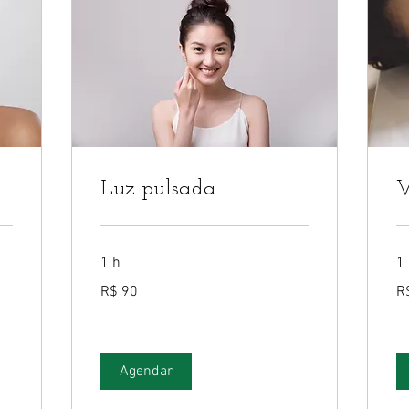
Luz pulsada
V
1 h
1
90
12
R$ 90
R
Reais
Re
brasileiros
bra
Agendar