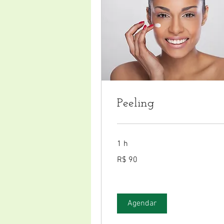
Peeling
1 h
90
R$ 90
Reais
brasileiros
Agendar